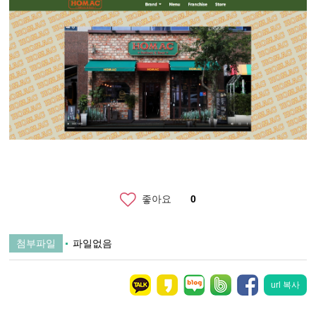
좋아요
0
첨부파일
파일없음
url 복사