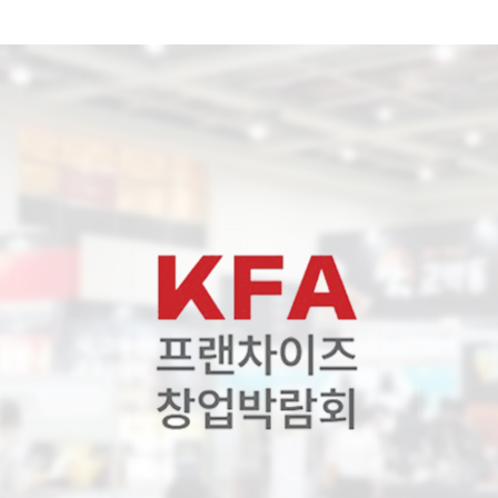
전시회안내
참가안내
참관안내
부스도면
참가업체 리스트
업체참가신청
참가업체 배치도
무료사전등록하기