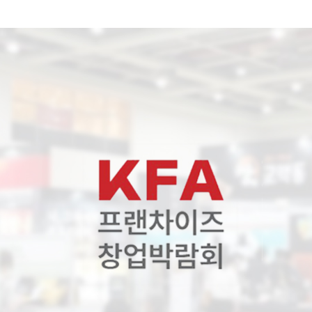
전시회안내
참가안내
참관안내
부스도면
참가업체 리스트
업체참가신청
참가업체 배치도
무료사전등록하기