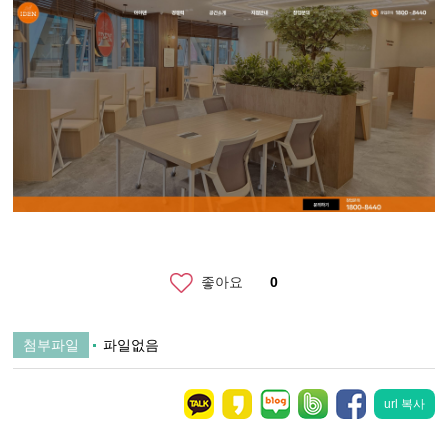
좋아요
0
첨부파일
파일없음
url 복사