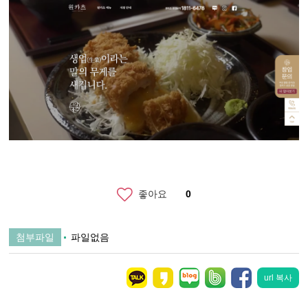
좋아요
0
첨부파일
파일없음
url 복사