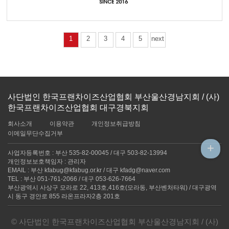
1
2
3
4
5
next
사단법인 한국프랜차이즈산업협회 부산울산경남지회 / (사)
한국프랜차이즈산업협회 대구경북지회
회사소개
이용약관
개인정보취급방침
이메일무단수집거부
+
사업자등록번호 : 부산 535-82-00045 / 대구 503-82-13994
개인정보보호책임자 : 관리자
EMAIL : 부산 kfabug@kfabug.or.kr / 대구 kfadg@naver.com
TEL : 부산 051-761-2066 / 대구 053-626-7664
부산광역시 사상구 모라로 22, 413호,416호(모라동, 부산벤처타워) / 대구광역
시 동구 경안로 855 라온프라자2층 201호
© 사단법인 한국프랜차이즈산업협회 부산울산경남지회 / (사)