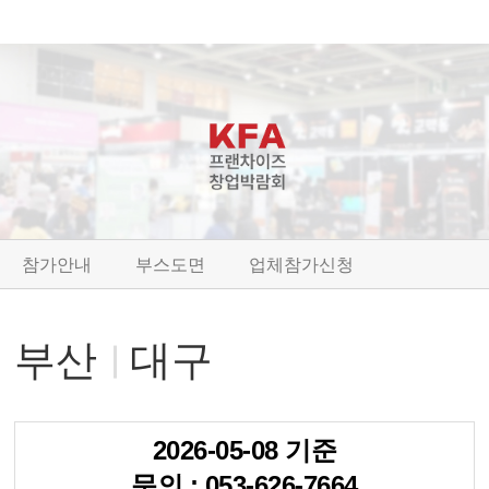
참가안내
부스도면
업체참가신청
부산
대구
2026-05-08
기준
문의 : 053-626-7664